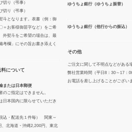
び切り（弔事）
ゆうちょ銀行（ゆうちょ振替）
び切り（弔事）
熨斗となります。表書（例：御
ゆうちょ銀行（他行からの振込）
〇＝お客様御苗字など）をご希
、外熨斗をご希望の場合は、最
備考欄」にその旨お書き添えく
その他
ご注文に関して不明点などがある
送料について
弊社営業時間（平日8：30～17：0
お電話を差し上げることがござい
輸または日本郵便
者のご指定はできません。
は日本国内に限らせていただき
税込・配送先１件毎） 関東～
円、北海道・沖縄2,200円、東北