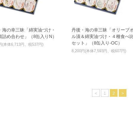
・海の幸三昧「綿実油づけ・
丹後・海の幸三昧「オリーブ
類詰め合わせ」（8缶入りN）
ル漬＆綿実油づけ・４種食べ
セット」（8缶入り-OC）
0円(本体6,713円、税537円)
8,200円(本体7,593円、税607円)
<
1
2
>