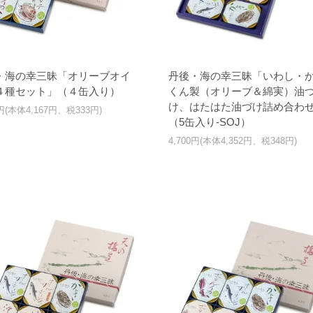
・海の幸三昧「オリーブオイ
丹後・海の幸三昧「いわし・
４種セット」（４缶入り）
くん製（オリーブ＆綿実）油
け、はたはた油づけ詰め合わ
0円(本体4,167円、税333円)
（5缶入り-SOJ）
4,700円(本体4,352円、税348円)