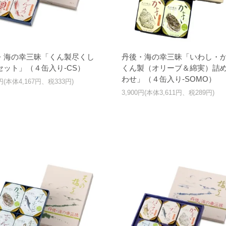
・海の幸三昧「くん製尽くし
丹後・海の幸三昧「いわし・
セット」（４缶入り-CS）
くん製（オリーブ＆綿実）詰
わせ」（４缶入り-SOMO）
0円(本体4,167円、税333円)
3,900円(本体3,611円、税289円)