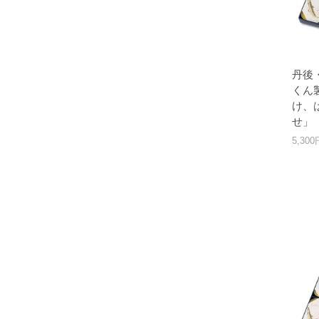
丹後
くん
け、
せ」（
5,30