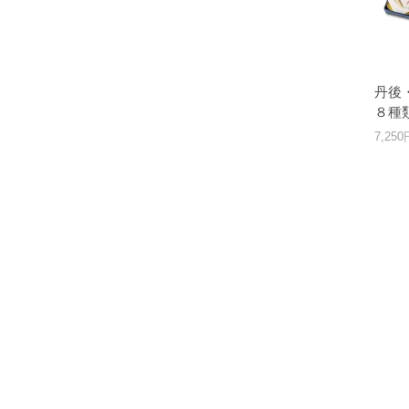
丹後
８種
7,25