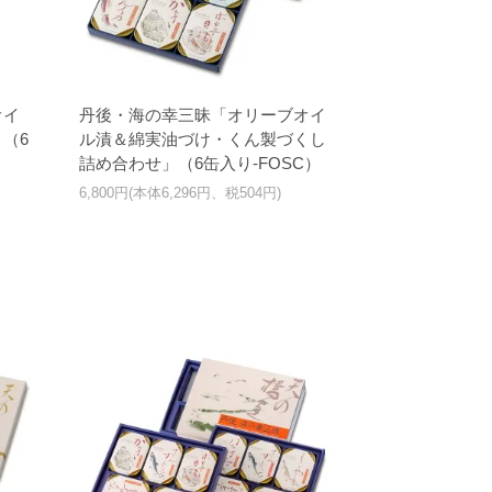
オイ
丹後・海の幸三昧「オリーブオイ
（6
ル漬＆綿実油づけ・くん製づくし
詰め合わせ」（6缶入り-FOSC）
6,800円(本体6,296円、税504円)