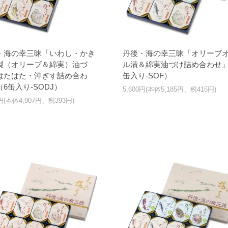
・海の幸三昧「いわし・かき
丹後・海の幸三昧「オリーブ
製（オリーブ＆綿実）油づ
ル漬＆綿実油づけ詰め合わせ」
はたはた・沖ぎす詰め合わ
缶入り-SOF）
6缶入り-SODJ）
5,600円(本体5,185円、税415円)
0円(本体4,907円、税393円)