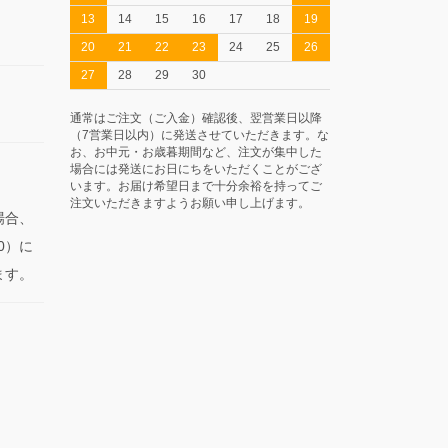
13
14
15
16
17
18
19
20
21
22
23
24
25
26
27
28
29
30
通常はご注文（ご入金）確認後、翌営業日以降
（7営業日以内）に発送させていただきます。な
お、お中元・お歳暮期間など、注文が集中した
場合には発送にお日にちをいただくことがござ
います。お届け希望日まで十分余裕を持ってご
注文いただきますようお願い申し上げます。
場合、
0）に
ます。