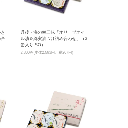
かき
丹後・海の幸三昧「オリーブオイ
め合
ル漬＆綿実油づけ詰め合わせ」（3
缶入り-SO）
2,800円(本体2,593円、税207円)