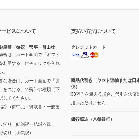
サービスについて
支払い方法について
御歳暮・御祝・弔事・引出物
クレジットカード
場合は、カート画面で「ギフト
を利用する」にチェックを入れ
い。
商品代引き（ヤマト運輸または日
要な場合は、カート画面で「熨
便）
）をつける」で熨斗の種類（下
30万円を超える場合、代引き決済
択してください。
用いただけません。
結び（御中元・御歳暮・一般慶
銀行振込（京都銀行）
び切り（結婚祝・結婚内祝）
び切り（快気祝）