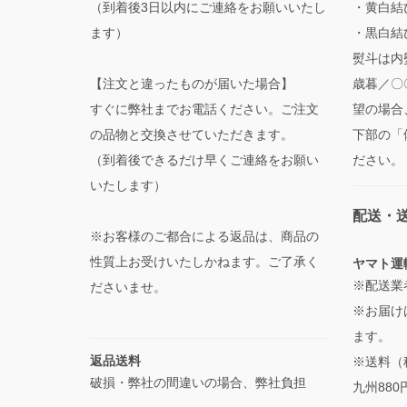
（到着後3日以内にご連絡をお願いいたし
・黄白結
ます）
・黒白結
熨斗は内
【注文と違ったものが届いた場合】
歳暮／〇
すぐに弊社までお電話ください。ご注文
望の場合
の品物と交換させていただきます。
下部の「
（到着後できるだけ早くご連絡をお願い
ださい。
いたします）
配送・
※お客様のご都合による返品は、商品の
性質上お受けいたしかねます。ご了承く
ヤマト運
※配送業
ださいませ。
※お届け
ます。
返品送料
※送料（
破損・弊社の間違いの場合、弊社負担
九州880