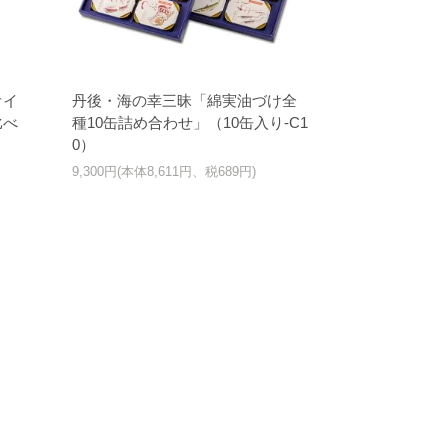
オイ
丹後・海の幸三昧「綿実油づけ全
比べ
種10缶詰め合わせ」（10缶入り-C1
0）
9,300円(本体8,611円、税689円)