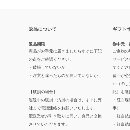
返品について
ギフト
返品期限
御中元・
商品がお手元に届きましたらすぐに下記
ご進物の
の点をご確認ください。
サービス
・破損していないか
てくださ
・注文と違ったものが届いていないか
熨斗が必
斗（のし
【破損の場合】
記）を選
運送中の破損・汚損の場合は、すぐに弊
・紅白蝶
社まで電話連絡をお願いいたします。
事）
配送業者が引き取りに伺い、良品と交換
・紅白結
させていただきます。
・紅白結