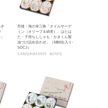
かき
丹後・海の幸三昧「オイルサーデ
づ
ィン（オリーブ＆綿実）、はたは
せ」
た・子持ちししゃも・かきくん製
油づけ詰め合わせ」（5種6缶入り-
SOCJ）
5,000円(本体4,630円、税370円)