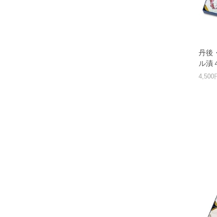
丹後
ル漬
4,50