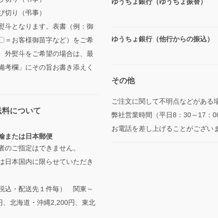
ゆうちょ銀行（ゆうちょ振替）
び切り（弔事）
熨斗となります。表書（例：御
ゆうちょ銀行（他行からの振込）
〇＝お客様御苗字など）をご希
、外熨斗をご希望の場合は、最
備考欄」にその旨お書き添えく
その他
ご注文に関して不明点などがある
送料について
弊社営業時間（平日8：30～17：0
お電話を差し上げることがござい
輸または日本郵便
者のご指定はできません。
は日本国内に限らせていただき
税込・配送先１件毎） 関東～
円、北海道・沖縄2,200円、東北