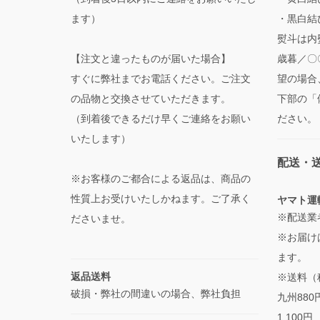
ます）
・黒白結
熨斗は内
【注文と違ったものが届いた場合】
歳暮／〇
すぐに弊社までお電話ください。ご注文
望の場合
の品物と交換させていただきます。
下部の「
（到着後できるだけ早くご連絡をお願い
ださい。
いたします）
配送・
※お客様のご都合による返品は、商品の
性質上お受けいたしかねます。ご了承く
ヤマト運
※配送業
ださいませ。
※お届け
ます。
返品送料
※送料（
破損・弊社の間違いの場合、弊社負担
九州880
1,100円