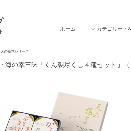
プ
ホーム
カテゴリー・
ト
天の橋立シリーズ
・海の幸三昧「くん製尽くし４種セット」（４