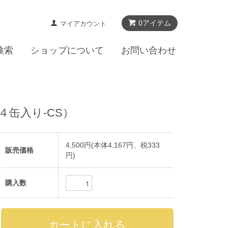
0
アイテム
マイアカウント
検索
ショップについて
お問い合わせ
缶入り-CS）
4,500円(本体4,167円、税333
販売価格
円)
購入数