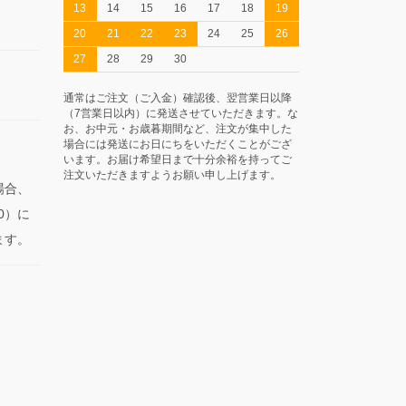
13
14
15
16
17
18
19
20
21
22
23
24
25
26
27
28
29
30
通常はご注文（ご入金）確認後、翌営業日以降
（7営業日以内）に発送させていただきます。な
お、お中元・お歳暮期間など、注文が集中した
場合には発送にお日にちをいただくことがござ
います。お届け希望日まで十分余裕を持ってご
注文いただきますようお願い申し上げます。
場合、
0）に
ます。