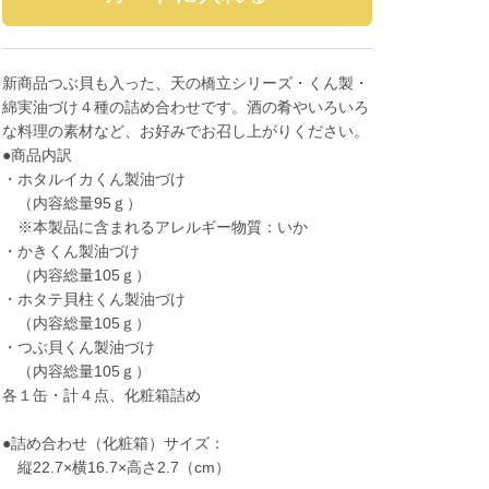
新商品つぶ貝も入った、天の橋立シリーズ・くん製・
綿実油づけ４種の詰め合わせです。酒の肴やいろいろ
な料理の素材など、お好みでお召し上がりください。
●商品内訳
・ホタルイカくん製油づけ
（内容総量95ｇ）
※本製品に含まれるアレルギー物質：いか
・かきくん製油づけ
（内容総量105ｇ）
・ホタテ貝柱くん製油づけ
（内容総量105ｇ）
・つぶ貝くん製油づけ
（内容総量105ｇ）
各１缶・計４点、化粧箱詰め
●詰め合わせ（化粧箱）サイズ：
縦22.7×横16.7×高さ2.7（cm）