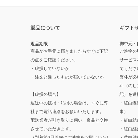
返品について
ギフト
返品期限
御中元・
商品がお手元に届きましたらすぐに下記
ご進物の
の点をご確認ください。
サービス
・破損していないか
てくださ
・注文と違ったものが届いていないか
熨斗が必
斗（のし
【破損の場合】
記）を選
運送中の破損・汚損の場合は、すぐに弊
・紅白蝶
社まで電話連絡をお願いいたします。
事）
配送業者が引き取りに伺い、良品と交換
・紅白結
させていただきます。
・紅白結
（到着後3日以内にご連絡をお願いいたし
・黄白結