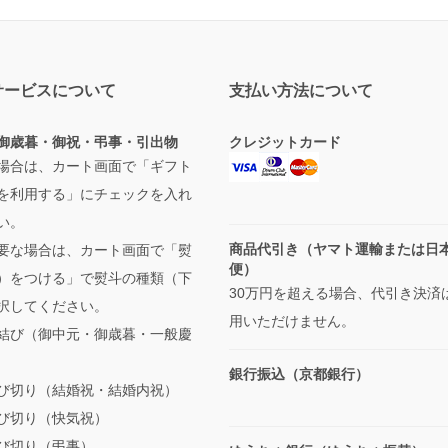
サービスについて
支払い方法について
御歳暮・御祝・弔事・引出物
クレジットカード
場合は、カート画面で「ギフト
を利用する」にチェックを入れ
い。
商品代引き（ヤマト運輸または日
要な場合は、カート画面で「熨
便）
）をつける」で熨斗の種類（下
30万円を超える場合、代引き決済
択してください。
用いただけません。
結び（御中元・御歳暮・一般慶
銀行振込（京都銀行）
び切り（結婚祝・結婚内祝）
び切り（快気祝）
び切り（弔事）